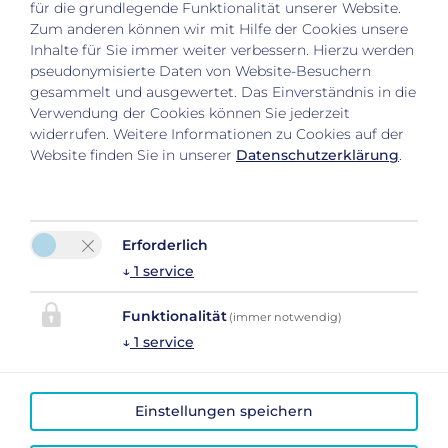
für die grundlegende Funktionalität unserer Website.
Tel. :
+43 (0) 664 3511285
Zum anderen können wir mit Hilfe der Cookies unsere
E-Mail:
info@oberreith.at
Inhalte für Sie immer weiter verbessern. Hierzu werden
pseudonymisierte Daten von Website-Besuchern
gesammelt und ausgewertet. Das Einverständnis in die
Verwendung der Cookies können Sie jederzeit
widerrufen. Weitere Informationen zu Cookies auf der
Website finden Sie in unserer
Datenschutzerklärung
.
Erforderlich
↓
1
service
Bitte aktivieren Sie in den Cookie Einstellungen die
Option "Funktionalität" für die korrekte Map-
Funktionalität
(immer notwendig)
Darstellung
↓
1
service
Cookie Einstellungen
Einstellungen speichern